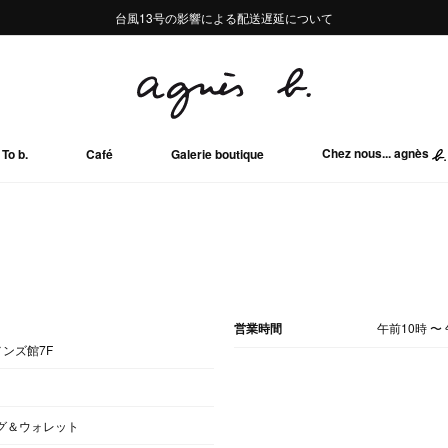
熊本地域地震の影響による配送遅延について
熊本地域地震の影響による配送遅延について
台風13号の影響による配送遅延について
Summer Sale 2buy10%OFF!!
Summer Sale 2buy10%OFF!!
Chez nous... agnès
To b.
Café
Galerie boutique
営業時間
午前10時
〜
メンズ館7F
バッグ＆ウォレット