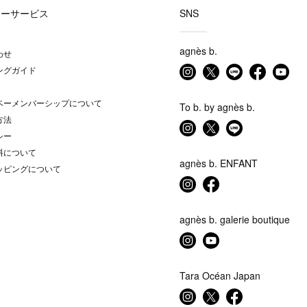
マーサービス
SNS
agnès b.
わせ
ングガイド
ベーメンバーシップについて
To b. by agnès b.
方法
シー
料について
agnès b. ENFANT
ッピングについて
agnès b. galerie boutique
Tara Océan Japan