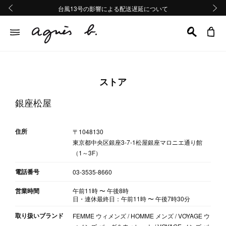
熊本地域地震の影響による配送遅延について
熊本地域地震の影響による配送遅延について
台風13号の影響による配送遅延について
Summer Sale 2buy10%OFF!!
Summer Sale 2buy10%OFF!!
前の画像
次の画
ストア
銀座松屋
住所
〒1048130
東京都中央区銀座3-7-1松屋銀座マロニエ通り館
（1～3F）
電話番号
03-3535-8660
営業時間
午前11時
〜
午後8時
日・連休最終日：午前11時
〜
午後7時30分
取り扱いブランド
FEMME ウィメンズ / HOMME メンズ / VOYAGE ウ