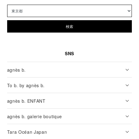
検索
SNS
agnès b.
To b. by agnès b.
agnès b. ENFANT
agnès b. galerie boutique
Tara Océan Japan