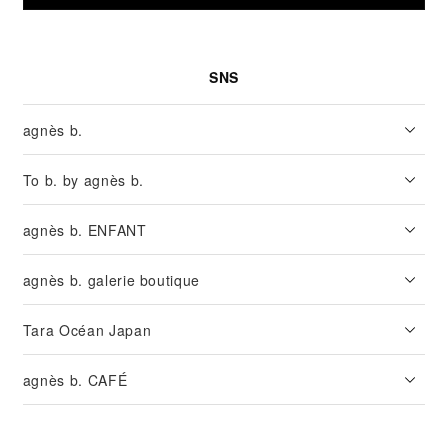
SNS
agnès b.
To b. by agnès b.
agnès b. ENFANT
agnès b. galerie boutique
Tara Océan Japan
agnès b. CAFÉ