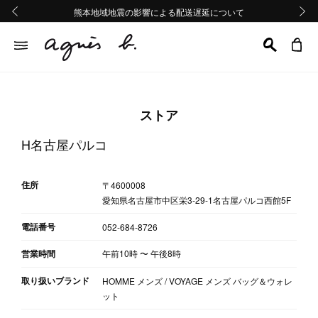
熊本地域地震の影響による配送遅延について
熊本地域地震の影響による配送遅延について
Summer Sale 2buy10%OFF!!
Summer Sale 2buy10%OFF!!
前の画像
次の画
ストア
H名古屋パルコ
住所
〒4600008
愛知県名古屋市中区栄3-29-1名古屋パルコ西館5F
電話番号
052-684-8726
営業時間
午前10時
〜
午後8時
取り扱いブランド
HOMME メンズ / VOYAGE メンズ バッグ＆ウォレ
ット