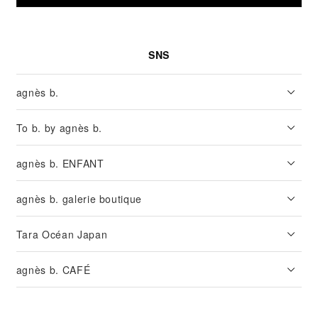
SNS
agnès b.
To b. by agnès b.
agnès b. ENFANT
agnès b. galerie boutique
Tara Océan Japan
agnès b. CAFÉ