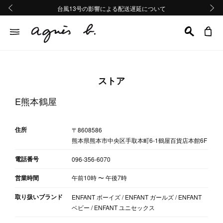
熊本地域地震の影響による配送遅延について
熊本地域地震の影響による配送遅延について
台風13号の影響による配送遅延について
Summer Sale 2buy10%OFF!!
Summer Sale 2buy10%OFF!!
前の画像
次の画
ストア
E熊本鶴屋
住所
〒8608586
熊本県熊本市中央区手取本町6-1鶴屋百貨店本館6F
電話番号
096-356-6070
営業時間
午前10時
〜
午後7時
取り扱いブランド
ENFANT ボーイズ / ENFANT ガールズ / ENFANT
ベビー / ENFANT ユニセックス