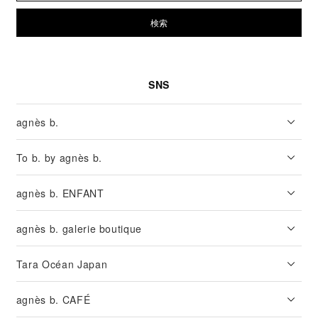
検索
SNS
agnès b.
To b. by agnès b.
agnès b. ENFANT
agnès b. galerie boutique
Tara Océan Japan
agnès b. CAFÉ