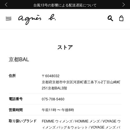
熊本地域地震の影響による配送遅延について
熊本地域地震の影響による配送遅延について
台風13号の影響による配送遅延について
Summer Sale 2buy10%OFF!!
Summer Sale 2buy10%OFF!!
前の画像
次の画
ストア
京都BAL
住所
〒6048032
京都府京都市中京区河原町通三条下ル2丁目山崎町
251京都BAL3階
電話番号
075-708-5460
営業時間
午前11時
〜
午後8時
取り扱いブランド
FEMME ウィメンズ / HOMME メンズ / VOYAGE ウ
ィメンズ バッグ＆ウォレット / VOYAGE メンズ バ