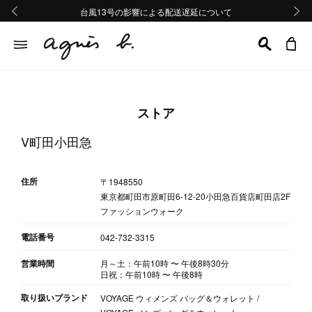
熊本地域地震の影響による配送遅延について
熊本地域地震の影響による配送遅延について
台風13号の影響による配送遅延について
Summer Sale 2buy10%OFF!!
Summer Sale 2buy10%OFF!!
前の画像
次の画
ストア
V町田小田急
住所
〒1948550
東京都町田市原町田6-12-20小田急百貨店町田店2F
ファッションウォーク
電話番号
042-732-3315
営業時間
月～土：午前10時
〜
午後8時30分
日祝：午前10時
〜
午後8時
取り扱いブランド
VOYAGE ウィメンズ バッグ＆ウォレット /