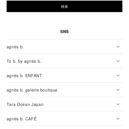
検索
SNS
agnès b.
To b. by agnès b.
agnès b. ENFANT
agnès b. galerie boutique
Tara Océan Japan
agnès b. CAFÉ