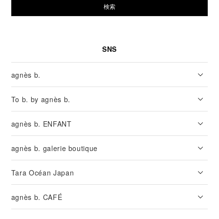
検索
SNS
agnès b.
To b. by agnès b.
agnès b. ENFANT
agnès b. galerie boutique
Tara Océan Japan
agnès b. CAFÉ