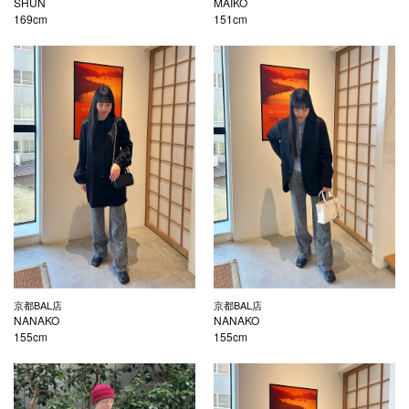
SHUN
MAIKO
169cm
151cm
京都BAL店
京都BAL店
NANAKO
NANAKO
155cm
155cm