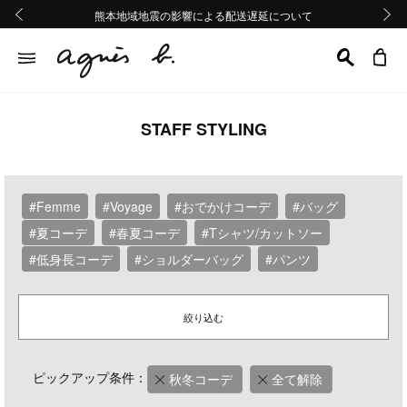
熊本地域地震の影響による配送遅延について
熊本地域地震の影響による配送遅延について
Summer Sale 2buy10%OFF!!
Summer Sale 2buy10%OFF!!
前の画像
次の画
STAFF STYLING
#Femme
#Voyage
#おでかけコーデ
#バッグ
#夏コーデ
#春夏コーデ
#Tシャツ/カットソー
#低身長コーデ
#ショルダーバッグ
#パンツ
絞り込む
ピックアップ条件：
秋冬コーデ
全て解除