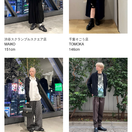
渋谷スクランブルスクエア店
千葉そごう店
MAIKO
TOMOKA
151cm
146cm