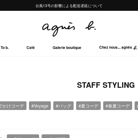
熊本地域地震の影響による配送遅延について
熊本地域地震の影響による配送遅延について
台風13号の影響による配送遅延について
Summer Sale 2buy10%OFF!!
Summer Sale 2buy10%OFF!!
Chez nous... agnès
To b.
Café
Galerie boutique
STAFF STYLING
でかけコーデ
#Voyage
#バッグ
#夏コーデ
#春夏コーデ