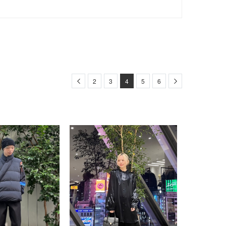
Previous
Next
2
3
4
5
6