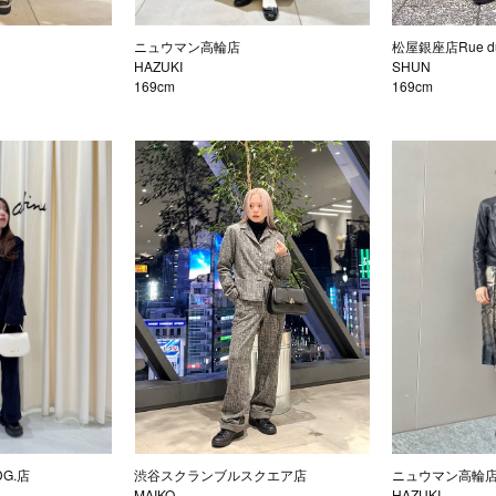
ニュウマン高輪店
松屋銀座店Rue du
HAZUKI
SHUN
169cm
169cm
DG.店
渋谷スクランブルスクエア店
ニュウマン高輪
MAIKO
HAZUKI