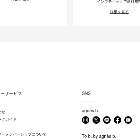
インブティックで送料無
詳細を見る
マーサービス
SNS
agnès b.
わせ
ングガイド
ベーメンバーシップについて
To b. by agnès b.