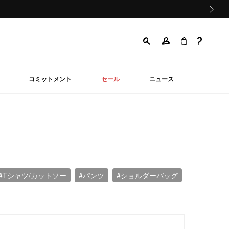
次の画像
コミットメント
セール
ニュース
#Tシャツ/カットソー
#パンツ
#ショルダーバッグ