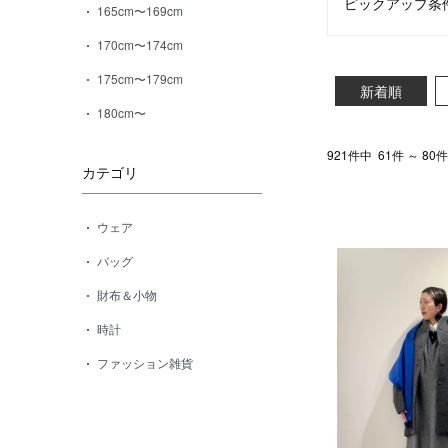
ピックアップ条
165cm〜169cm
170cm〜174cm
175cm〜179cm
新着順
180cm〜
921件中
61件 ～ 8
カテゴリ
ウェア
バッグ
財布＆小物
時計
ファッション雑貨