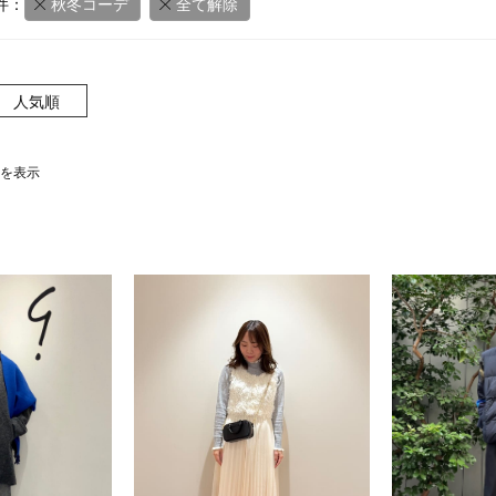
件：
秋冬コーデ
全て解除
人気順
0件を表示