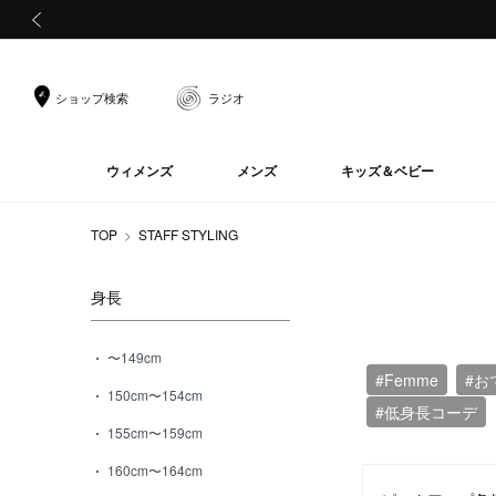
前の画像
ショップ検索
ラジオ
ウィメンズ
メンズ
キッズ＆ベビー
TOP
STAFF STYLING
身長
〜149cm
#Femme
#お
150cm〜154cm
#低身長コーデ
155cm〜159cm
160cm〜164cm