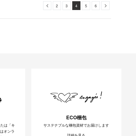
Previous
Next
2
3
4
5
6
ECO梱包
または「キ
サステナブルな梱包資材でお届けします
様はオンラ
詳細を見る