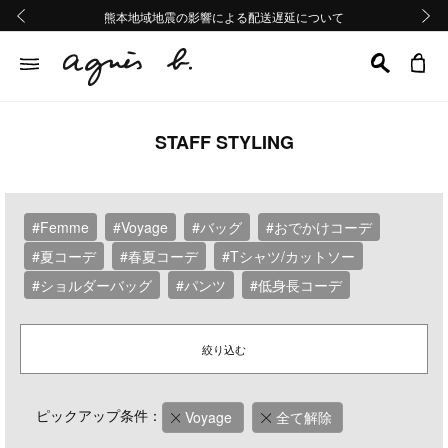
熊本地域地震の影響による配送遅延について
熊本地域地震の影響による配送遅延について
Summer Sale 2buy10%OFF!!
Summer Sale 2buy10%OFF!!
前の画像
次の画
STAFF STYLING
#Femme
#Voyage
#バッグ
#おでかけコーデ
#夏コーデ
#春夏コーデ
#Tシャツ/カットソー
#ショルダーバッグ
#パンツ
#低身長コーデ
絞り込む
ピックアップ条件：
Voyage
全て解除