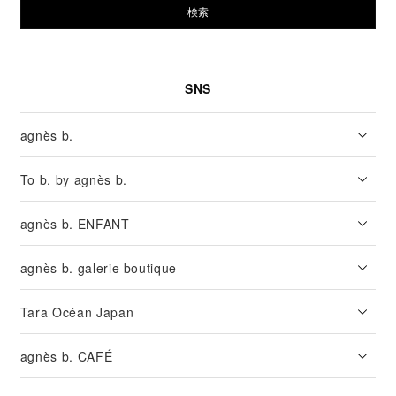
検索
SNS
agnès b.
To b. by agnès b.
agnès b. ENFANT
agnès b. galerie boutique
Tara Océan Japan
agnès b. CAFÉ