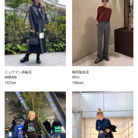
ニュウマン高輪店
梅田阪急店
MIRAN
AYU
157cm
156cm