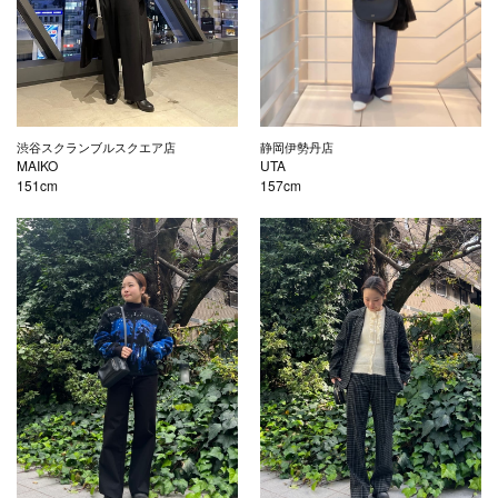
渋谷スクランブルスクエア店
静岡伊勢丹店
MAIKO
UTA
151cm
157cm