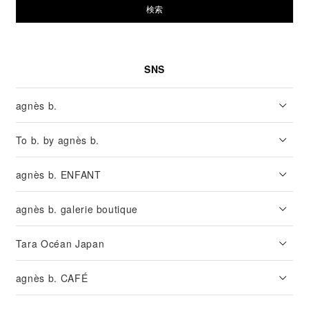
検索
SNS
agnès b.
To b. by agnès b.
agnès b. ENFANT
agnès b. galerie boutique
Tara Océan Japan
agnès b. CAFÉ