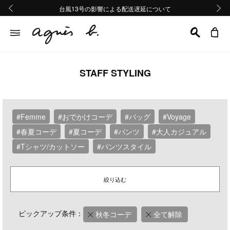
熊本地域地震の影響による配送遅延について
熊本地域地震の影響による配送遅延について
台風13号の影響による配送遅延について
Summer Sale 2buy10%OFF!!
Summer Sale 2buy10%OFF!!
前の画像
次の画
STAFF STYLING
#Femme
#おでかけコーデ
#バッグ
#Voyage
#春夏コーデ
#夏コーデ
#パンツ
#大人カジュアル
#Tシャツ/カットソー
#パンツスタイル
絞り込む
ピックアップ条件：
秋冬コーデ
全て解除