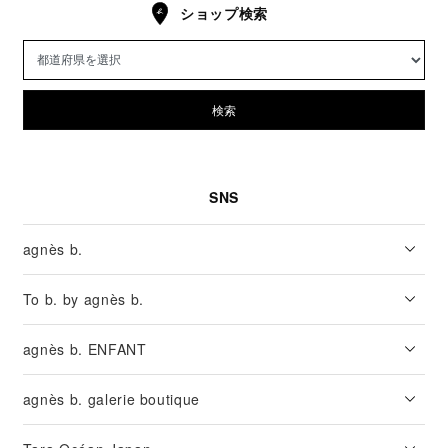
ショップ検索
検索
SNS
agnès b.
To b. by agnès b.
agnès b. ENFANT
agnès b. galerie boutique