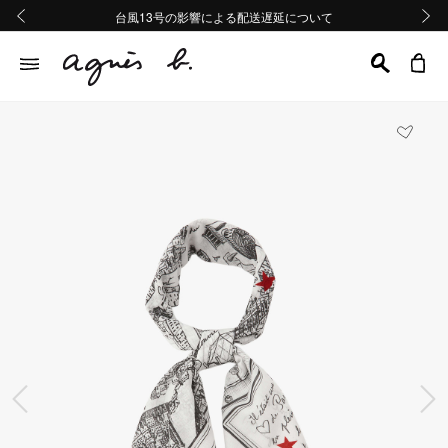
熊本地域地震の影響による配送遅延について
熊本地域地震の影響による配送遅延について
台風13号の影響による配送遅延について
Summer Sale 2buy10%OFF!!
Summer Sale 2buy10%OFF!!
前の画像
次の画
前の画像
次