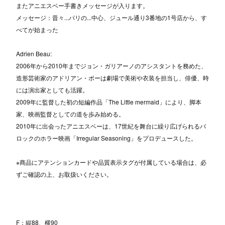
またアニエスベー手書きメッセージが入ります。
メッセージ：昔々...パリの...中心、ジュール通り3番地の1号店から、す
べてが始まった
Adrien Beau:
2006年から2010年までジョン・ガリアーノのアシスタントを務めた、
造形芸術家のアドリアン・ボーは劇場で美術や衣装を担当し、俳優、時
には演出家としても活躍。
2009年に監督した初の短編作品「The Little mermaid」により、脚本
家、映画監督としての道を歩み始める。
2010年に出会ったアニエスベーは、17世紀を舞台に繰り広げられるバ
ロックのホラー映画「Irregular Seasoning」をプロデュースした。
※商品にアテンションカードや品質表示タグが付属している場合は、必
ずご確認の上、お取扱いください。
F：縦88、横90