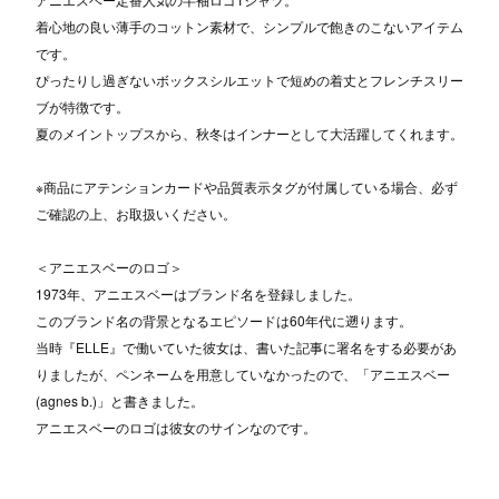
着心地の良い薄手のコットン素材で、シンプルで飽きのこないアイテム
です。
ぴったりし過ぎないボックスシルエットで短めの着丈とフレンチスリー
ブが特徴です。
夏のメイントップスから、秋冬はインナーとして大活躍してくれます。
※商品にアテンションカードや品質表示タグが付属している場合、必ず
ご確認の上、お取扱いください。
＜アニエスベーのロゴ＞
1973年、アニエスベーはブランド名を登録しました。
このブランド名の背景となるエピソードは60年代に遡ります。
当時『ELLE』で働いていた彼女は、書いた記事に署名をする必要があ
りましたが、ペンネームを用意していなかったので、「アニエスベー
(agnes b.)」と書きました。
アニエスベーのロゴは彼女のサインなのです。