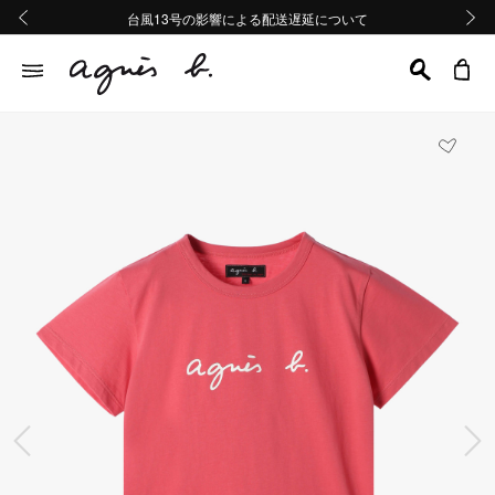
熊本地域地震の影響による配送遅延について
熊本地域地震の影響による配送遅延について
台風13号の影響による配送遅延について
Summer Sale 2buy10%OFF!!
Summer Sale 2buy10%OFF!!
前の画像
次の画
前の画像
次