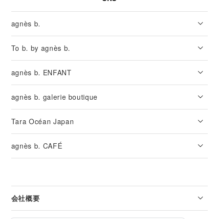
agnès b.
To b. by agnès b.
agnès b. ENFANT
agnès b. galerie boutique
Tara Océan Japan
agnès b. CAFÉ
会社概要