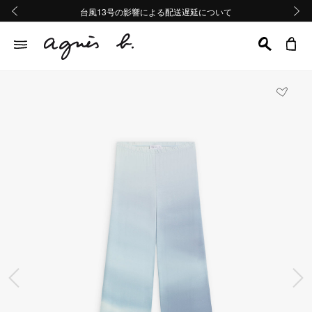
熊本地域地震の影響による配送遅延について
熊本地域地震の影響による配送遅延について
台風13号の影響による配送遅延について
Summer Sale 2buy10%OFF!!
Summer Sale 2buy10%OFF!!
前の画像
次の画
前の画像
次