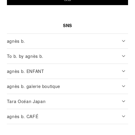
SNS
agnès b.
To b. by agnès b.
agnès b. ENFANT
agnès b. galerie boutique
Tara Océan Japan
agnès b. CAFÉ