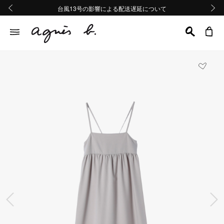
熊本地域地震の影響による配送遅延について
熊本地域地震の影響による配送遅延について
台風13号の影響による配送遅延について
Summer Sale 2buy10%OFF!!
Summer Sale 2buy10%OFF!!
前の画像
次の画
前の画像
次