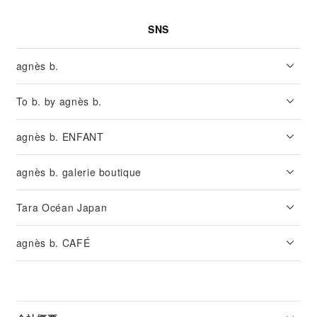
SNS
agnès b.
To b. by agnès b.
agnès b. ENFANT
agnès b. galerie boutique
Tara Océan Japan
agnès b. CAFÉ