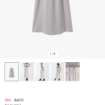
1
/ 5
SALE
返品不可
To b. by agnès b.