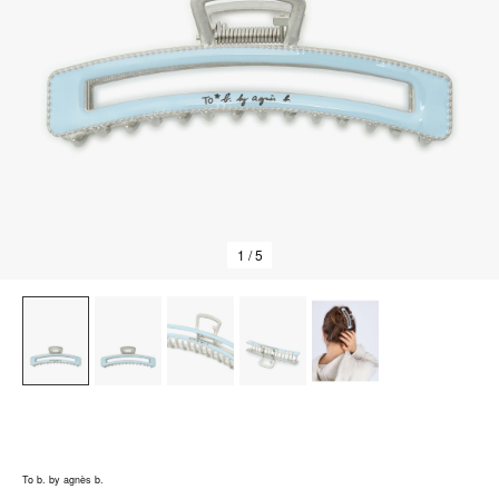
1
/ 5
To b. by agnès b.