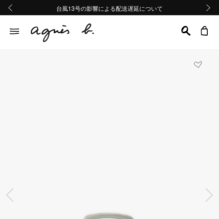
熊本地域地震の影響による配送遅延について
熊本地域地震の影響による配送遅延について
台風13号の影響による配送遅延について
Summer Sale 2buy10%OFF!!
Summer Sale 2buy10%OFF!!
前の画像
次の画
前の画像
次