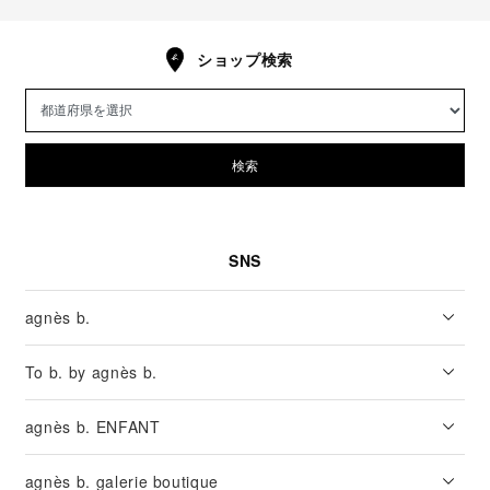
ショップ検索
検索
SNS
agnès b.
To b. by agnès b.
agnès b. ENFANT
agnès b. galerie boutique