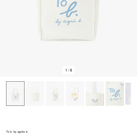
1
/ 8
To b. by agnès b.