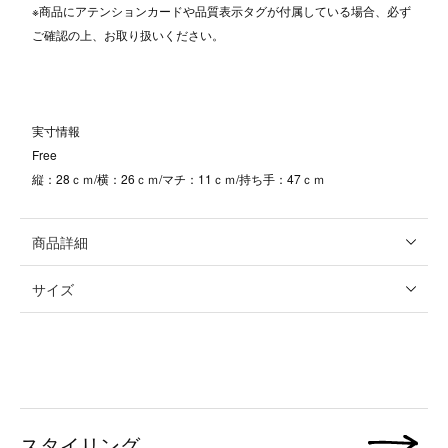
※商品にアテンションカードや品質表示タグが付属している場合、必ず
ご確認の上、お取り扱いください。
実寸情報
Free
縦：28ｃｍ/横：26ｃｍ/マチ：11ｃｍ/持ち手：47ｃｍ
商品詳細
サイズ
スタイリング
次の画像