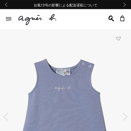
熊本地域地震の影響による配送遅延について
熊本地域地震の影響による配送遅延について
台風13号の影響による配送遅延について
Summer Sale 2buy10%OFF!!
Summer Sale 2buy10%OFF!!
前の画像
次の画
前の画像
次