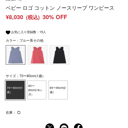
ベビー ロゴ コットン ノースリーブ ワンピース
¥8,030
30% OFF
(税込)
お気に入り登録数：
15
人
カラー：ブルー系その他
サイズ：70〜80cm(1歳）
80〜
70〜80cm(1
85〜95cm(2
85cm(18ヶ
歳）
歳）
月）
在庫：
◯