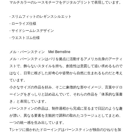
マルチカラーのレースモチーフをデジタルプリントで表現しています。
- スリムフィットのレギンスシルエット
- ローライズ仕様
- サイドシームレスデザイン
- ウエストゴム仕様
メル・バーンスティン Mel Bernstine
メル・バーンスティンはパリを拠点に活動するアメリカ出身のアーティ
ストで、飾らないスタイルを持ち、創造性は意図して追い求めるもので
はなく、日常に根ざした好奇心や姿勢から自然に生まれるものだと考え
ています。
小さなサイズの作品を好み、そこに象徴的な形やイメージ、言葉やドロ
ーイングをぎっしりと詰め込んでいて、それらの作品を「体系的な落書
き」と表現しています。
バーンスティンの作品は、制作過程から完成に至るまで日記のような趣
が漂い、異なる要素を主観的で調和の取れたコラージュとしてまとめ、
一つの統一感を生み出しています。
Tシャツに描かれたドローイングはバーンスティンが独自のひねりを加