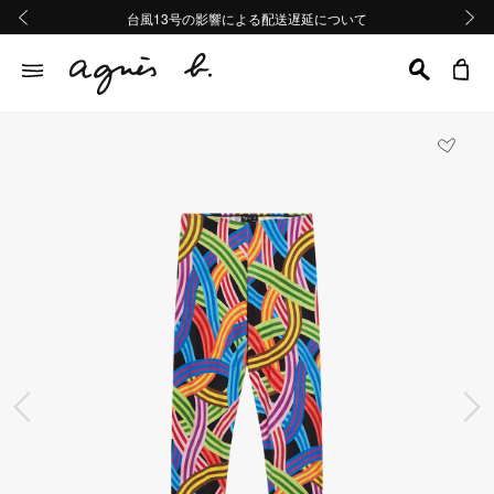
熊本地域地震の影響による配送遅延について
熊本地域地震の影響による配送遅延について
台風13号の影響による配送遅延について
Summer Sale 2buy10%OFF!!
Summer Sale 2buy10%OFF!!
前の画像
次の画
前の画像
次