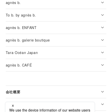
agnès b.
To b. by agnès b.
agnès b. ENFANT
agnès b. galerie boutique
Tara Océan Japan
agnès b. CAFÉ
会社概要
リーガル