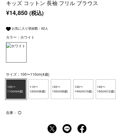
キッズ コットン 長袖 フリル ブラウス
¥14,850
(税込)
お気に入り登録数：
62
人
カラー：ホワイト
サイズ：100〜110cm(4歳)
100〜
110〜
120〜
130〜
140〜
110cm(4歳)
120cm(6歳)
130cm(8歳)
140cm(10歳)
150cm(12歳)
在庫：
◯