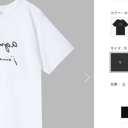
カラー：ホ
サイズ：S
S
次の画像
在庫：
△