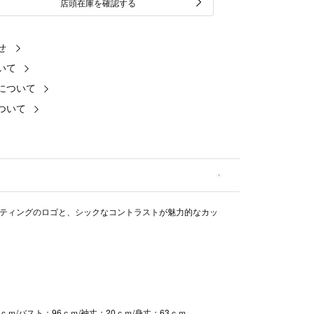
店頭在庫を確認する
せ
いて
について
ついて
ティングのロゴと、シックなコントラストが魅力的なカッ
5ｃｍ/バスト：96ｃｍ/袖丈：20ｃｍ/身丈：63ｃｍ