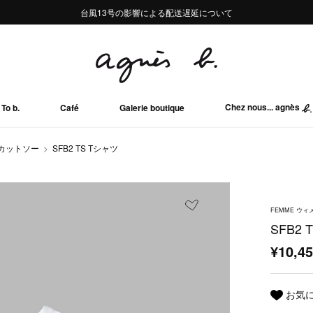
熊本地域地震の影響による配送遅延について
熊本地域地震の影響による配送遅延について
台風13号の影響による配送遅延について
Summer Sale 2buy10%OFF!!
Summer Sale 2buy10%OFF!!
Chez nous... agnès
To b.
Café
Galerie boutique
/カットソー
SFB2 TS Tシャツ
FEMME ウィ
SFB2 
¥10,4
お気