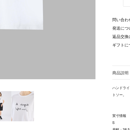
問い合わ
発送につ
返品交換
ギフトに
商品説明
ハンドライ
トソー。
実寸情報
S
肩幅：38.