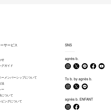
マーサービス
SNS
agnès b.
わせ
ングガイド
ベーメンバーシップについて
To b. by agnès b.
方法
シー
料について
agnès b. ENFANT
ッピングについて