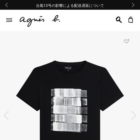
熊本地域地震の影響による配送遅延について
熊本地域地震の影響による配送遅延について
台風13号の影響による配送遅延について
Summer Sale 2buy10%OFF!!
Summer Sale 2buy10%OFF!!
前の画像
次の画
前の画像
次