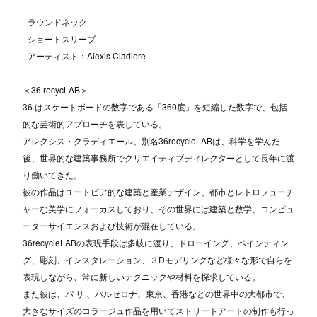
- ラウンドネック
- ショートスリーブ
- アーティスト：Alexis Cladiere
＜36 recycLAB＞
36 はスケートボードの数字である「360度」を短縮した数字で、包括
的な芸術的アプローチを表している。
アレクシス・クラディエール、別名36recycleLABは、科学を学んだ
後、世界的な建築事務所でクリエイティブディレクターとして⻑年に渡
り働いてきた。
彼の作品はユートピア的な建築と産業デザイン、都市とレトロフューチ
ャーな美学にフォーカスしており、その世界には建築と数学、コンピュ
ーターサイエンスおよび技術が混在している。
36recycleLABの表現⼿段は多岐に渡り、ドローイング、ペインティン
グ、彫刻、インスタレーション、３Dモデリングなど様々な形で自らを
表現しながら、常に新しいテクニックや材料を探求している。
また彼は、パ リ 、バルセロナ、東京、⾹港などの世界中の⼤都市で、
⼤きなサイズのコラージュ作品を⽤いてストリートアートの制作も⾏っ