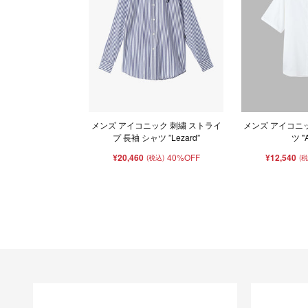
メンズ アイコニック 刺繍 ストライ
メンズ アイコニッ
プ 長袖 シャツ ”Lezard”
ツ "
¥20,460
40%OFF
¥12,540
(税込)
(