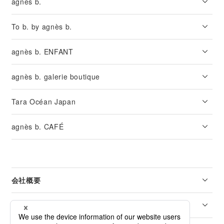
agnès b.
To b. by agnès b.
agnès b. ENFANT
agnès b. galerie boutique
Tara Océan Japan
agnès b. CAFÉ
会社概要
リーガル