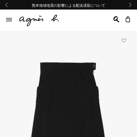
熊本地域地震の影響による配送遅延について
熊本地域地震の影響による配送遅延について
Summer Sale 2buy10%OFF!!
Summer Sale 2buy10%OFF!!
前の画像
次の画