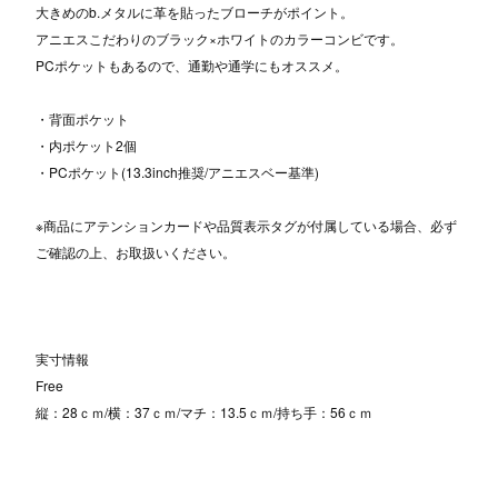
大きめのb.メタルに革を貼ったブローチがポイント。
アニエスこだわりのブラック×ホワイトのカラーコンビです。
PCポケットもあるので、通勤や通学にもオススメ。
・背面ポケット
・内ポケット2個
・PCポケット(13.3inch推奨/アニエスベー基準)
※商品にアテンションカードや品質表示タグが付属している場合、必ず
ご確認の上、お取扱いください。
実寸情報
Free
縦：28ｃｍ/横：37ｃｍ/マチ：13.5ｃｍ/持ち手：56ｃｍ