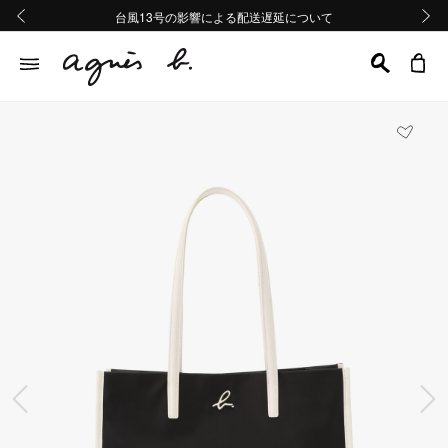
熊本地域地震の影響による配送遅延について
熊本地域地震の影響による配送遅延について
台風13号の影響による配送遅延について
Summer Sale 2buy10%OFF!!
Summer Sale 2buy10%OFF!!
前の画像
次の画
前の画像
次