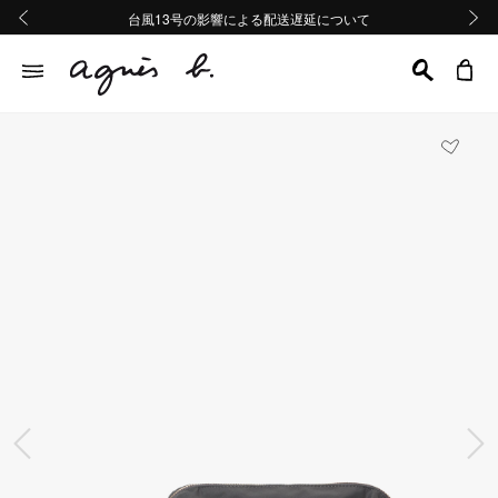
熊本地域地震の影響による配送遅延について
熊本地域地震の影響による配送遅延について
台風13号の影響による配送遅延について
Summer Sale 2buy10%OFF!!
Summer Sale 2buy10%OFF!!
前の画像
次の画
前の画像
次