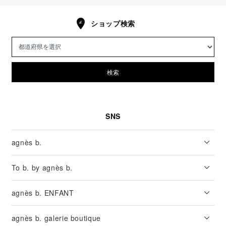
ショップ検索
検索
SNS
agnès b.
To b. by agnès b.
agnès b. ENFANT
agnès b. galerie boutique