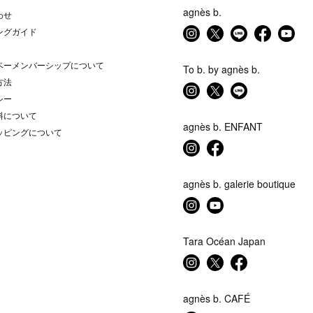
agnès b.
わせ
ングガイド
ベーメンバーシップについて
To b. by agnès b.
方法
シー
料について
agnès b. ENFANT
ッピングについて
agnès b. galerie boutique
Tara Océan Japan
agnès b. CAFÉ