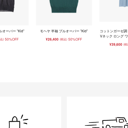
オーバー ”Kid”
モヘヤ 半袖 プルオーバー ”Kid”
コットンガーゼ調
Vネック ロング ワン
50%OFF
¥26,400
50%OFF
税込)
(税込)
¥39,600
(税