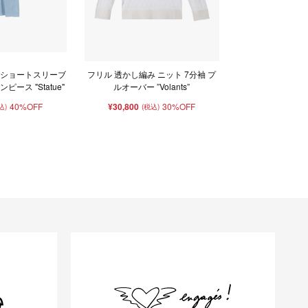
 ショートスリーブ
フリル 透かし編み ニット 7分袖 プ
ピース "Statue"
ルオーバー ”Volants”
40%OFF
¥30,800
30%OFF
込)
(税込)