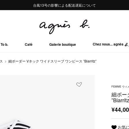
熊本地域地震の影響による配送遅延について
熊本地域地震の影響による配送遅延について
台風13号の影響による配送遅延について
Summer Sale 2buy10%OFF!!
Summer Sale 2buy10%OFF!!
Chez nous... agnès
To b.
Café
Galerie boutique
ス
細ボーダー Vネック ワイドスリーブ ワンピース ”Biarritz”
FEMME ウィ
細ボー
”Biarrit
¥44,0
お気