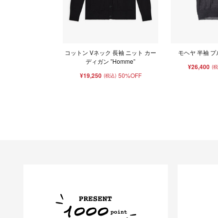
コットン Vネック 長袖 ニット カー
モヘヤ 半袖 プル
ディガン ”Homme”
¥26,400
(
¥19,250
50%OFF
(税込)