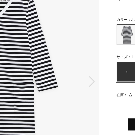
カラー：ホ
サイズ：1
1
次の画像
在庫：
△