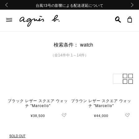
熊本地域地震の影響による配送遅延について
熊本地域地震の影響による配送遅延について
台風13号の影響による配送遅延について
Summer Sale 2buy10%OFF!!
Summer Sale 2buy10%OFF!!
前の画像
次の画
検索条件：
watch
（全14件中 1～14件）
ブラック レザー スクエア ウォッ
ブラウン レザー スクエア ウォッ
チ "Marcello"
チ "Marcello"
¥38,500
¥44,000
SOLD OUT