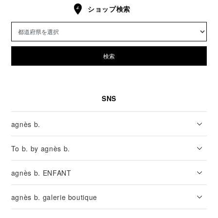
ショップ検索
検索
SNS
agnès b.
To b. by agnès b.
agnès b. ENFANT
agnès b. galerie boutique