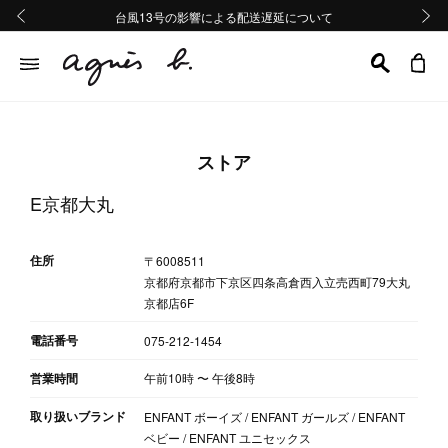
熊本地域地震の影響による配送遅延について
熊本地域地震の影響による配送遅延について
台風13号の影響による配送遅延について
Summer Sale 2buy10%OFF!!
Summer Sale 2buy10%OFF!!
前の画像
次の画
ストア
E京都大丸
住所
〒6008511
京都府京都市下京区四条高倉西入立売西町79大丸
京都店6F
電話番号
075-212-1454
営業時間
午前10時
〜
午後8時
取り扱いブランド
ENFANT ボーイズ / ENFANT ガールズ / ENFANT
ベビー / ENFANT ユニセックス