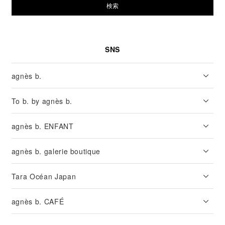
検索
SNS
agnès b.
To b. by agnès b.
agnès b. ENFANT
agnès b. galerie boutique
Tara Océan Japan
agnès b. CAFÉ