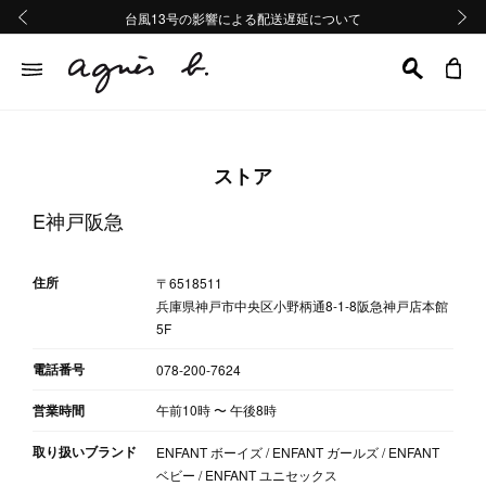
熊本地域地震の影響による配送遅延について
熊本地域地震の影響による配送遅延について
台風13号の影響による配送遅延について
Summer Sale 2buy10%OFF!!
Summer Sale 2buy10%OFF!!
前の画像
次の画
ストア
E神戸阪急
住所
〒6518511
兵庫県神戸市中央区小野柄通8-1-8阪急神戸店本館
5F
電話番号
078-200‐7624
営業時間
午前10時
〜
午後8時
取り扱いブランド
ENFANT ボーイズ / ENFANT ガールズ / ENFANT
ベビー / ENFANT ユニセックス