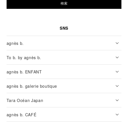
検索
SNS
agnès b.
To b. by agnès b.
agnès b. ENFANT
agnès b. galerie boutique
Tara Océan Japan
agnès b. CAFÉ