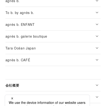
agnès b.
To b. by agnès b.
agnès b. ENFANT
agnès b. galerie boutique
Tara Océan Japan
agnès b. CAFÉ
会社概要
リーガル