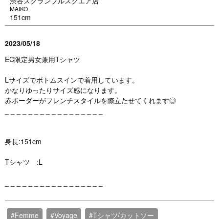
渋谷スクランブルスクエア店
MAIKO
151cm
2023/05/18
EC限定男女兼用Tシャツ
Lサイズでボトムスインで着用しています。
かなりゆったりサイズ感になります。
赤ボーダーがフレンチスタイルを際立たせてくれます◎
_ _ _ _ _ _ _ _ _ _ _ _ _ _ _ _ _
身長:151cm
Tシャツ :L
_ _ _ _ _ _ _ _ _ _ _ _ _ _ _ _ _
#Femme
#Voyage
#Tシャツ/カットソー