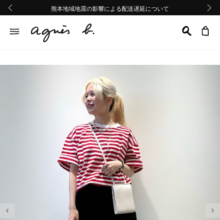
熊本地域地震の影響による配送遅延について
熊本地域地震の影響による配送遅延について
Summer Sale 2buy10%OFF!!
Summer Sale 2buy10%OFF!!
前の画像
次の画
前の画像
次