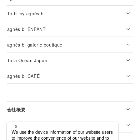
To b. by agnès b.
agnès b. ENFANT
agnès b. galerie boutique
Tara Océan Japan
agnès b. CAFÉ
会社概要
リーガル