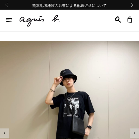
熊本地域地震の影響による配送遅延について
熊本地域地震の影響による配送遅延について
Summer Sale 2buy10%OFF!!
Summer Sale 2buy10%OFF!!
前の画像
次の画
前の画像
次