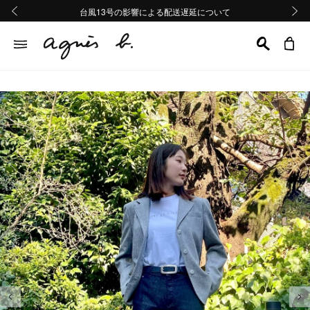
熊本地域地震の影響による配送遅延について
熊本地域地震の影響による配送遅延について
台風13号の影響による配送遅延について
Summer Sale 2buy10%OFF!!
Summer Sale 2buy10%OFF!!
前の画像
次の画
前の画像
次