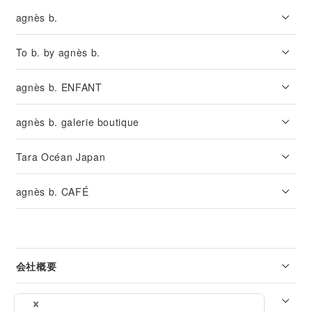
agnès b.
To b. by agnès b.
agnès b. ENFANT
agnès b. galerie boutique
Tara Océan Japan
agnès b. CAFÉ
会社概要
リーガル