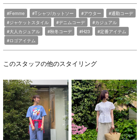
#Femme
#Tシャツ/カットソー
#アウター
#通勤コーデ
#ジャケットスタイル
#デニムコーデ
#カジュアル
#大人カジュアル
#秋冬コーデ
#H23
#定番アイテム
#ロゴアイテム
このスタッフの他のスタイリング