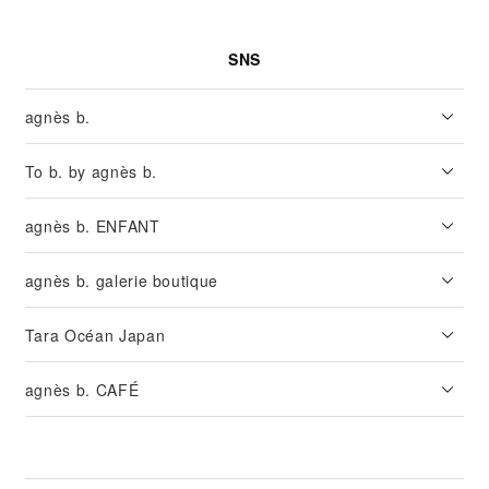
SNS
agnès b.
To b. by agnès b.
agnès b. ENFANT
agnès b. galerie boutique
Tara Océan Japan
agnès b. CAFÉ