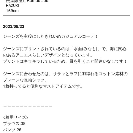
松屋銀座店Rue du Jour
HAZUKI
169cm
2023/08/23
ジーンズを主役にしたきれいめカジュアルコーデ！
ジーンズにプリントされているのは「水面(みなも)」で、海に関心
のあるアニエスらしいデザインとなっています。
プリントはキラキラしているため、目を引くこと間違いなしです！
ジーンズに合わせたのは、サラッとラフに羽織れるコットン素材の
プレーンな長袖シャツ。
1枚持ってると便利なマストアイテムです。
＿＿＿＿＿＿＿＿＿＿＿＿
<着用サイズ>
ブラウス:38
パンツ:26