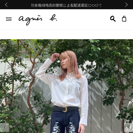
熊本地域地震の影響による配送遅延について
熊本地域地震の影響による配送遅延について
台風13号の影響による配送遅延について
Summer Sale 2buy10%OFF!!
Summer Sale 2buy10%OFF!!
前の画像
次の画
前の画像
次