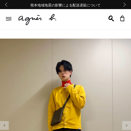
熊本地域地震の影響による配送遅延について
熊本地域地震の影響による配送遅延について
Summer Sale 2buy10%OFF!!
Summer Sale 2buy10%OFF!!
前の画像
次の画
前の画像
次