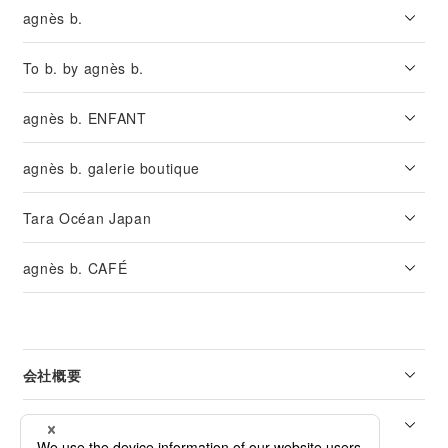
agnès b.
To b. by agnès b.
agnès b. ENFANT
agnès b. galerie boutique
Tara Océan Japan
agnès b. CAFÉ
会社概要
リーガル