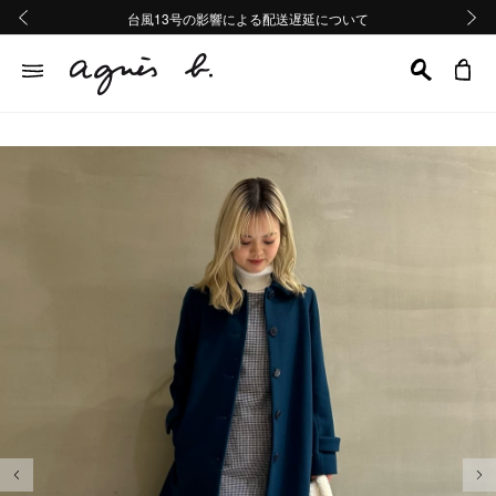
熊本地域地震の影響による配送遅延について
熊本地域地震の影響による配送遅延について
台風13号の影響による配送遅延について
Summer Sale 2buy10%OFF!!
Summer Sale 2buy10%OFF!!
前の画像
次の画
前の画像
次