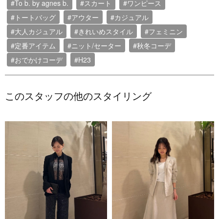
#To b. by agnes b.
#スカート
#ワンピース
#トートバッグ
#アウター
#カジュアル
#大人カジュアル
#きれいめスタイル
#フェミニン
#定番アイテム
#ニット/セーター
#秋冬コーデ
#おでかけコーデ
#H23
このスタッフの他のスタイリング