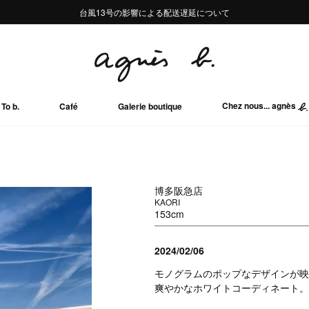
熊本地域地震の影響による配送遅延について
熊本地域地震の影響による配送遅延について
台風13号の影響による配送遅延について
Summer Sale 2buy10%OFF!!
Summer Sale 2buy10%OFF!!
Chez nous... agnès
To b.
Café
Galerie boutique
博多阪急店
KAORI
153cm
2024/02/06
モノグラムのポップなデザインが映
爽やかなホワイトコーディネート。