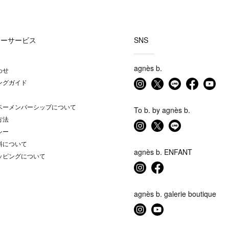
マーサービス
SNS
agnès b.
わせ
ングガイド
ベーメンバーシップについて
To b. by agnès b.
方法
シー
料について
agnès b. ENFANT
ッピングについて
agnès b. galerie boutique