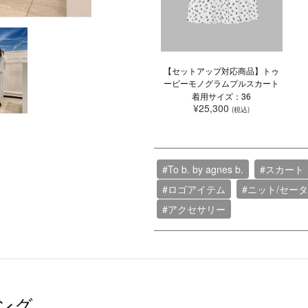
【セットアップ対応商品】トゥ
ービーモノグラムプルスカート
着用サイズ：36
¥25,300
(税込)
#To b. by agnes b.
#スカート
#ロゴアイテム
#ニット/セー
#アクセサリー
ング