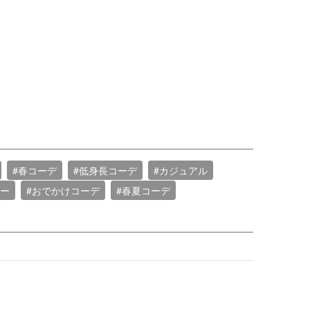
#春コーデ
#低身長コーデ
#カジュアル
ター
#おでかけコーデ
#春夏コーデ