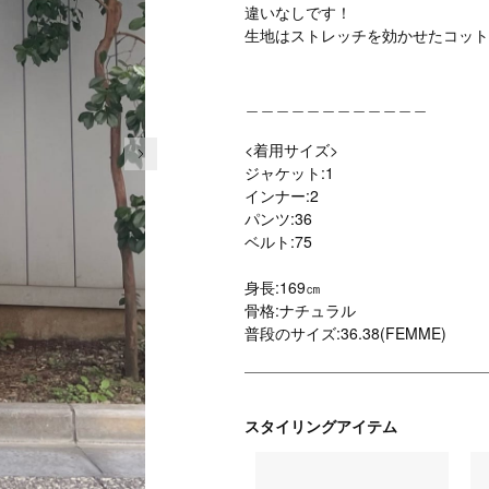
違いなしです！
生地はストレッチを効かせたコット
＿＿＿＿＿＿＿＿＿＿＿＿
次の画像
<着用サイズ>
ジャケット:1
インナー:2
パンツ:36
ベルト:75
身長:169㎝
骨格:ナチュラル
普段のサイズ:36.38(FEMME)
スタイリングアイテム