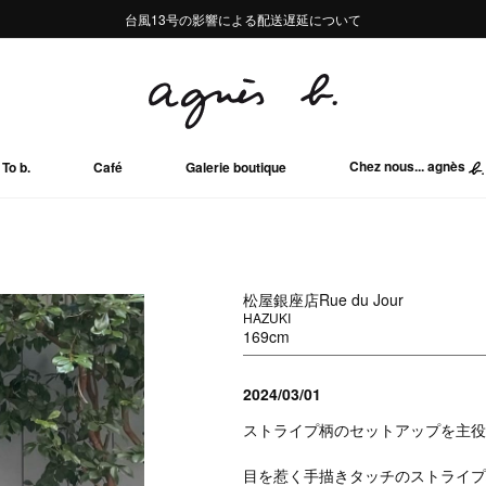
熊本地域地震の影響による配送遅延について
熊本地域地震の影響による配送遅延について
台風13号の影響による配送遅延について
Summer Sale 2buy10%OFF!!
Summer Sale 2buy10%OFF!!
Chez nous... agnès
To b.
Café
Galerie boutique
松屋銀座店Rue du Jour
HAZUKI
169cm
2024/03/01
ストライプ柄のセットアップを主役
目を惹く手描きタッチのストライプ