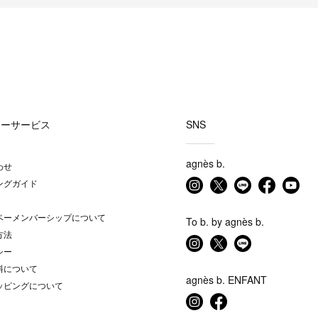
マーサービス
SNS
agnès b.
わせ
ングガイド
ベーメンバーシップについて
To b. by agnès b.
方法
シー
料について
agnès b. ENFANT
ッピングについて