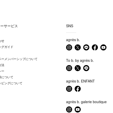
マーサービス
SNS
agnès b.
わせ
ングガイド
ベーメンバーシップについて
To b. by agnès b.
方法
シー
料について
agnès b. ENFANT
ッピングについて
agnès b. galerie boutique