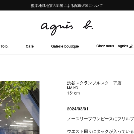
熊本地域地震の影響による配送遅延について
熊本地域地震の影響による配送遅延について
Summer Sale 2buy10%OFF!!
Summer Sale 2buy10%OFF!!
Chez nous... agnès
To b.
Café
Galerie boutique
渋谷スクランブルスクエア店
MAIKO
151cm
2024/03/01
ノースリーブワンピースにフリルブ
ウエスト周りにタックが入っている