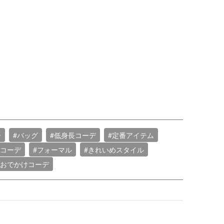
ー
#バッグ
#低身長コーデ
#定番アイテム
春コーデ
#フォーマル
#きれいめスタイル
#おでかけコーデ