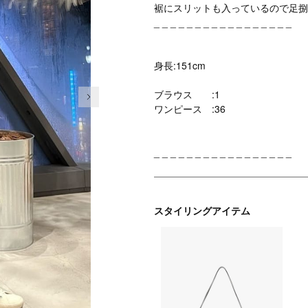
裾にスリットも入っているので足捌
_ _ _ _ _ _ _ _ _ _ _ _ _ _ _ _ _
身長:151cm
次の画像
ブラウス :1
ワンピース :36
_ _ _ _ _ _ _ _ _ _ _ _ _ _ _ _ _
スタイリングアイテム