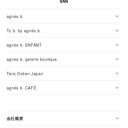
SNS
agnès b.
To b. by agnès b.
agnès b. ENFANT
agnès b. galerie boutique
Tara Océan Japan
agnès b. CAFÉ
会社概要