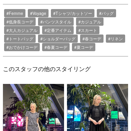
#Femme
#Voyage
#Tシャツ/カットソー
#バッグ
#低身長コーデ
#パンツスタイル
#カジュアル
#大人カジュアル
#定番アイテム
#スカート
#トートバッグ
#ショルダーバッグ
#春コーデ
#リネン
#おでかけコーデ
#春夏コーデ
#夏コーデ
このスタッフの他のスタイリング