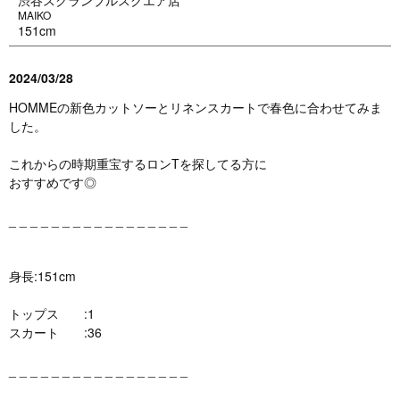
渋谷スクランブルスクエア店
MAIKO
151cm
2024/03/28
HOMMEの新色カットソーとリネンスカートで春色に合わせてみま
した。
これからの時期重宝するロンTを探してる方に
おすすめです◎
_ _ _ _ _ _ _ _ _ _ _ _ _ _ _ _ _
身長:151cm
トップス :1
スカート :36
_ _ _ _ _ _ _ _ _ _ _ _ _ _ _ _ _