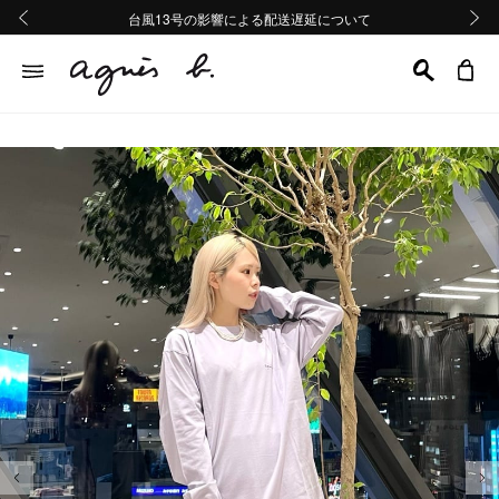
熊本地域地震の影響による配送遅延について
熊本地域地震の影響による配送遅延について
台風13号の影響による配送遅延について
Summer Sale 2buy10%OFF!!
Summer Sale 2buy10%OFF!!
前の画像
次の画
前の画像
次