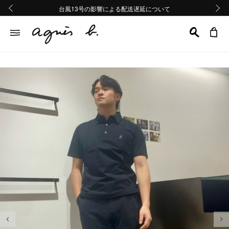
熊本地域地震の影響による配送遅延について
熊本地域地震の影響による配送遅延について
台風13号の影響による配送遅延について
Summer Sale 2buy10%OFF!!
Summer Sale 2buy10%OFF!!
前の画像
次の画
前の画像
次