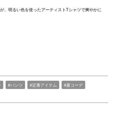
が、明るい色を使ったアーティストTシャツで爽やかに
ー
#パンツ
#定番アイテム
#夏コーデ