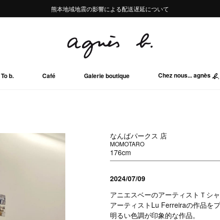
熊本地域地震の影響による配送遅延について
熊本地域地震の影響による配送遅延について
Summer Sale 2buy10%OFF!!
Summer Sale 2buy10%OFF!!
Chez nous... agnès
To b.
Café
Galerie boutique
なんばパークス 店
MOMOTARO
176cm
2024/07/09
アニエスベーのアーティストＴシャ
アーティストLu Ferreiraの作
明るい色調が印象的な作品。