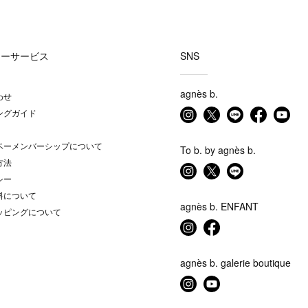
マーサービス
SNS
agnès b.
わせ
ングガイド
ベーメンバーシップについて
To b. by agnès b.
方法
シー
料について
agnès b. ENFANT
ッピングについて
agnès b. galerie boutique