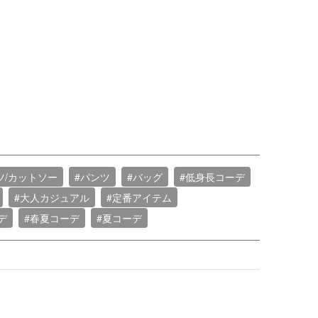
ツ/カットソー
#パンツ
#バッグ
#低身長コーデ
#大人カジュアル
#定番アイテム
デ
#春夏コーデ
#夏コーデ