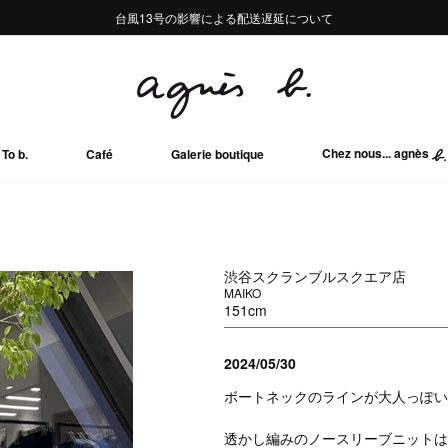
熊本地域地震の影響による配送遅延について
熊本地域地震の影響による配送遅延について
台風13号の影響による配送遅延について
Summer Sale 2buy10%OFF!!
Summer Sale 2buy10%OFF!!
Chez nous... agnès
To b.
Café
Galerie boutique
渋谷スクランブルスクエア店
MAIKO
151cm
2024/05/30
ボートネックのラインが大人っぽい
透かし編みのノースリーブニットは