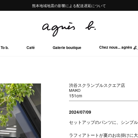
熊本地域地震の影響による配送遅延について
熊本地域地震の影響による配送遅延について
Summer Sale 2buy10%OFF!!
Summer Sale 2buy10%OFF!!
Chez nous... agnès
To b.
Café
Galerie boutique
渋谷スクランブルスクエア店
MAIKO
151cm
2024/07/09
セットアップのパンツに、シンプル
ラフィアトートが夏のお出掛けに大