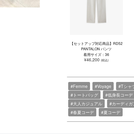
【セットアップ対応商品】RD52
PANTALON パンツ
着用サイズ：36
¥46,200
(税込)
#Femme
#Voyage
#Tシャ
#トートバッグ
#低身長コーデ
#大人カジュアル
#カーディガ
#春夏コーデ
#夏コーデ