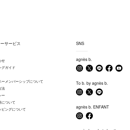
マーサービス
SNS
agnès b.
わせ
ングガイド
ベーメンバーシップについて
To b. by agnès b.
方法
シー
料について
agnès b. ENFANT
ッピングについて