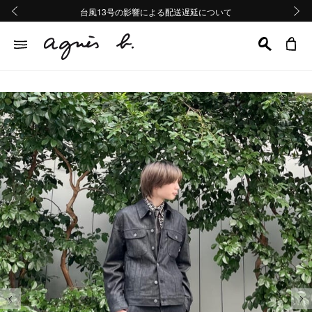
熊本地域地震の影響による配送遅延について
熊本地域地震の影響による配送遅延について
台風13号の影響による配送遅延について
Summer Sale 2buy10%OFF!!
Summer Sale 2buy10%OFF!!
前の画像
次の画
前の画像
次