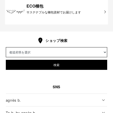
ECO梱包
サステナブルな梱包資材でお届けします
ショップ検索
検索
SNS
agnès b.
To b. by agnès b.