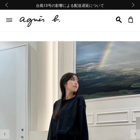
熊本地域地震の影響による配送遅延について
熊本地域地震の影響による配送遅延について
台風13号の影響による配送遅延について
Summer Sale 2buy10%OFF!!
Summer Sale 2buy10%OFF!!
前の画像
次の画
前の画像
次