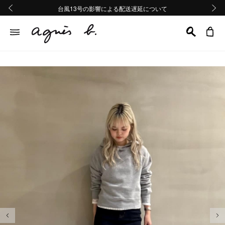
熊本地域地震の影響による配送遅延について
熊本地域地震の影響による配送遅延について
台風13号の影響による配送遅延について
Summer Sale 2buy10%OFF!!
Summer Sale 2buy10%OFF!!
前の画像
次の画
前の画像
次