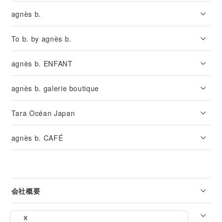
agnès b.
To b. by agnès b.
agnès b. ENFANT
agnès b. galerie boutique
Tara Océan Japan
agnès b. CAFÉ
会社概要
リーガル