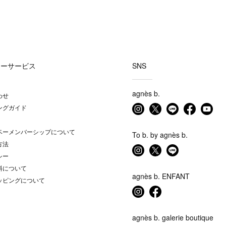
マーサービス
SNS
agnès b.
わせ
ングガイド
ベーメンバーシップについて
To b. by agnès b.
方法
シー
料について
agnès b. ENFANT
ッピングについて
agnès b. galerie boutique