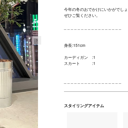
今年の冬のおでかけにいかがでしょ
ぜひご覧ください。
_ _ _ _ _ _ _ _ _ _ _ _ _ _ _ _ _
次の画像
身長:151cm
カーディガン :1
スカート :1
_ _ _ _ _ _ _ _ _ _ _ _ _ _ _ _ _
スタイリングアイテム