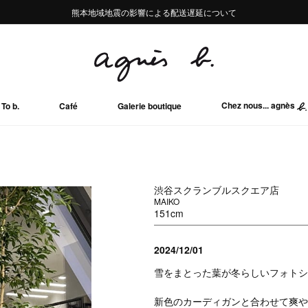
熊本地域地震の影響による配送遅延について
熊本地域地震の影響による配送遅延について
Summer Sale 2buy10%OFF!!
Summer Sale 2buy10%OFF!!
Chez nous... agnès
To b.
Café
Galerie boutique
渋谷スクランブルスクエア店
MAIKO
151cm
2024/12/01
雪をまとった葉が冬らしいフォトシ
新色のカーディガンと合わせて爽や