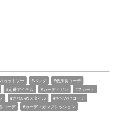
ツ/カットソー
#バッグ
#低身長コーデ
#定番アイテム
#カーディガン
#スカート
ン
#きれいめスタイル
#おでかけコーデ
冬コーデ
#カーディガンプレッション