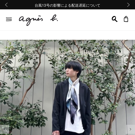
熊本地域地震の影響による配送遅延について
熊本地域地震の影響による配送遅延について
台風13号の影響による配送遅延について
Summer Sale 2buy10%OFF!!
Summer Sale 2buy10%OFF!!
前の画像
次の画
前の画像
次