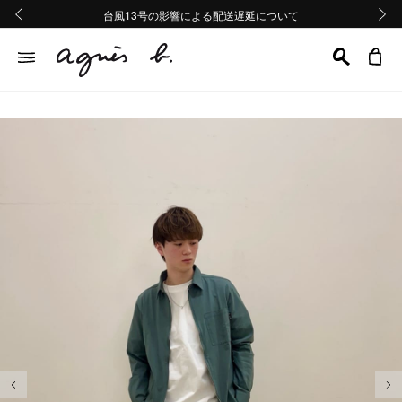
熊本地域地震の影響による配送遅延について
熊本地域地震の影響による配送遅延について
台風13号の影響による配送遅延について
Summer Sale 2buy10%OFF!!
Summer Sale 2buy10%OFF!!
前の画像
次の画
前の画像
次